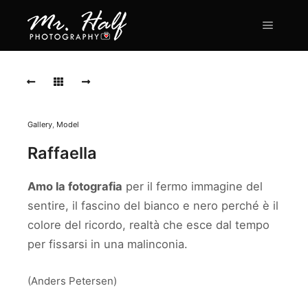
Main m
DSC_7304
DSC_7249
DSC_7250
Gallery
,
Model
DSC_7232
Raffaella
DSC_7302
Amo la fotografia
per il fermo immagine del
DSC_7207-
sentire, il fascino del bianco e nero perché è il
2
colore del ricordo, realtà che esce dal tempo
per fissarsi in una malinconia.
(Anders Petersen)